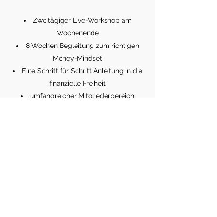
Zweitägiger Live-Workshop am
Wochenende
8 Wochen Begleitung zum richtigen
Money-Mindset
Eine Schritt für Schritt Anleitung in die
finanzielle Freiheit
umfangreicher Mitgliederbereich
Eine unterstützende Community
Mindset, Strategie- und Q&A Calls
Individuelles Coaching zum Sonderpreis
buchbar
E-Mail Support
Andrea Kaeding -
Karriere- und